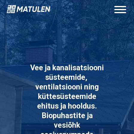
Skip
to
content
Vee ja kanalisatsiooni
süsteemide,
ventilatsiooni ning
küttesüsteemide
ehitus ja hooldus.
Biopuhastite ja
vesiõhk