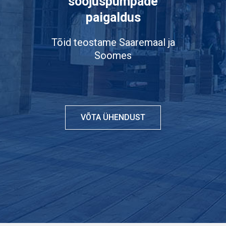
soojuspumpade
paigaldus
Tõid teostame Saaremaal ja
Soomes
VÕTA ÜHENDUST