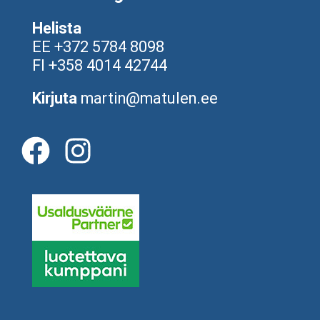
Helista
EE +372 5784 8098
FI +358 4014 42744
Kirjuta
martin@matulen.ee
F
I
a
n
c
s
e
t
b
a
o
g